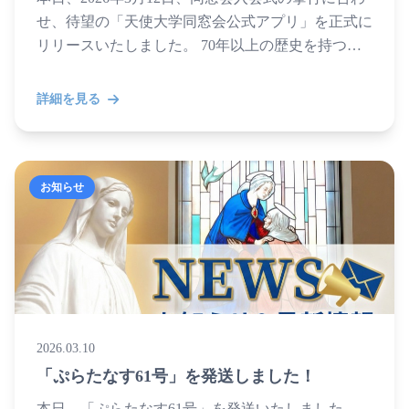
せ、待望の「天使大学同窓会公式アプリ」を正式に
リリースいたしました。 70年以上の歴史を持つ本
会において、世代を超えた繋がりをより身近に、リ
アルタイ...
詳細を見る
お知らせ
2026.03.10
「ぷらたなす61号」を発送しました！
本日、「ぷらたなす61号」を発送いたしました。