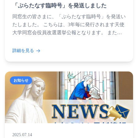
「ぷらたなす臨時号」を発送しました
同窓生の皆さまに、「ぷらたなす臨時号」を発送い
たしました。 こちらは、3年毎に発行されます天使
大学同窓会役員改選選挙公報となります。 また、
今回はホームページリニューアルと2026年3月リリ
ースの「同...
詳細を見る
お知らせ
2025.07.14